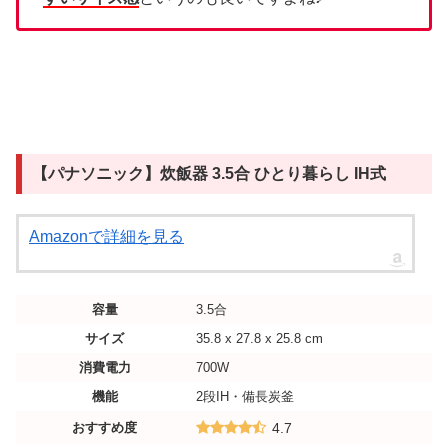
【パナソニック】炊飯器 3.5合 ひとり暮らし IH式
Amazonで詳細を見る
容量
3.5合
サイズ
35.8 x 27.8 x 25.8 cm
消費電力
700W
機能
2段IH・備長炭釜
おすすめ度
4.7