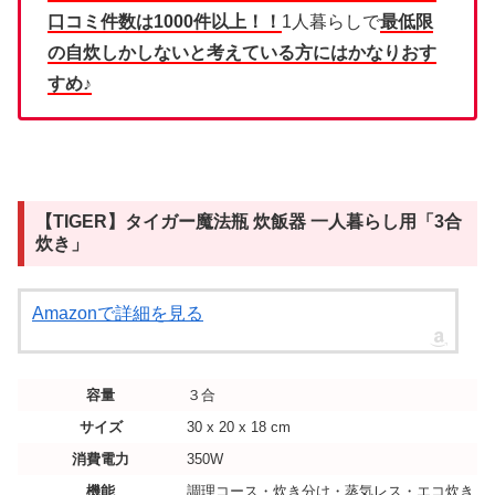
口コミ件数は1000件以上！！
1人暮らしで
最低限
の自炊しかしないと考えている方にはかなりおす
すめ♪
【TIGER】タイガー魔法瓶 炊飯器 一人暮らし用「3合
炊き」
Amazonで詳細を見る
容量
３合
サイズ
30 x 20 x 18 cm
消費電力
350W
機能
調理コース・炊き分け・蒸気レス・エコ炊き