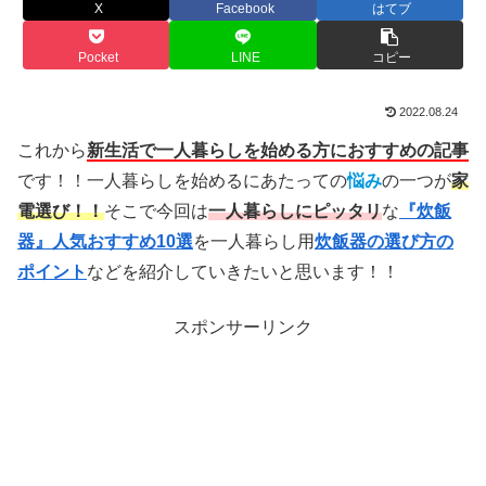
X
Facebook
はてブ
Pocket
LINE
コピー
2022.08.24
これから
新生活で一人暮らしを始める方におすすめの記事
です！！一人暮らしを始めるにあたっての
悩み
の一つが
家
電選び！！
そこで今回は
一人暮らしにピッタリ
な
『炊飯
器』人気おすすめ10選
を一人暮らし用
炊飯器の選び方の
ポイント
などを紹介していきたいと思います！！
スポンサーリンク