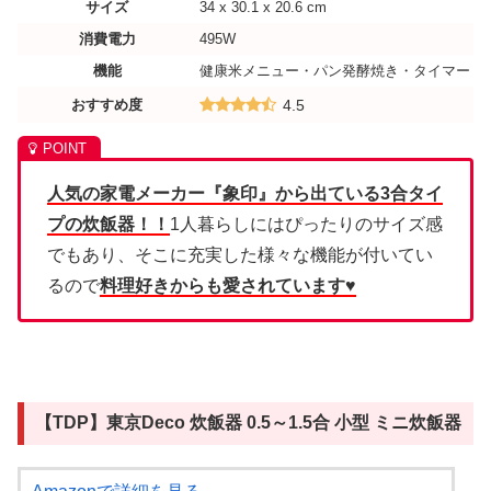
サイズ
34 x 30.1 x 20.6 cm
消費電力
495W
機能
健康米メニュー・パン発酵焼き・タイマー
おすすめ度
4.5
人気の家電メーカー『象印』から出ている3合タイ
プの炊飯器！！
1人暮らしにはぴったりのサイズ感
でもあり、そこに充実した様々な機能が付いてい
るので
料理好きからも愛されています♥
【TDP】東京Deco 炊飯器 0.5～1.5合 小型 ミニ炊飯器