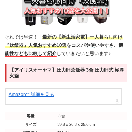
それでは早速！！
最新の【新生活家電】一人暮らし向け
『炊飯器』人気おすすめ10選
を
コスパや使いやすさ、機
能性なども比較して紹介
していきたいと思います♪
【アイリスオーヤマ】圧力IH炊飯器 3合 圧力IH式 極厚
火釜
Amazonで詳細を見る
容量
３合
サイズ
39.8 x 26.8 x 25.6 cm