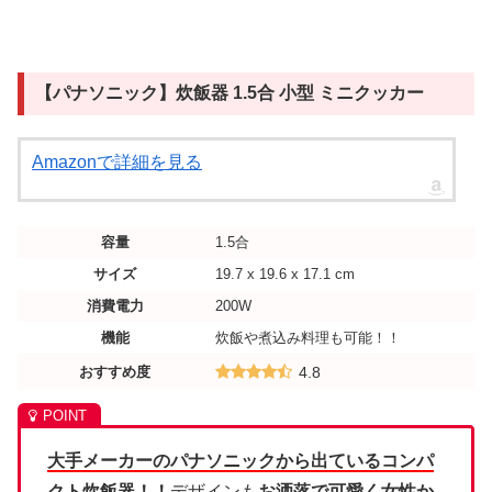
【パナソニック】炊飯器 1.5合 小型 ミニクッカー
Amazonで詳細を見る
容量
1.5合
サイズ
19.7 x 19.6 x 17.1 cm
消費電力
200W
機能
炊飯や煮込み料理も可能！！
おすすめ度
4.8
大手メーカーのパナソニックから出ているコンパ
クト炊飯器！！
デザインも
お洒落で可愛く女性か