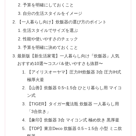
予算を明確にしておくこと
自分の生活スタイルをイメージ
【一人暮らし向け】炊飯器の選び方のポイント
生活スタイルでサイズを選ぶ
性能や使いやすさのチェック
予算を明確に決めておくこと
最新版【新生活家電】一人暮らし向け『炊飯器』人気
おすすめ10選〜コスパ＆使いやすさも抜群〜
【アイリスオーヤマ】圧力IH炊飯器 3合 圧力IH式
極厚火釜
【山善】炊飯器 0.5~1.5合 ひとり暮らし用 マイコ
ン式
【TIGER】タイガー魔法瓶 炊飯器 一人暮らし用
「3合炊き」
【象印】炊飯器 3合 マイコン式 極め炊き 黒厚釜
【TDP】東京Deco 炊飯器 0.5～1.5合 小型 ミニ炊