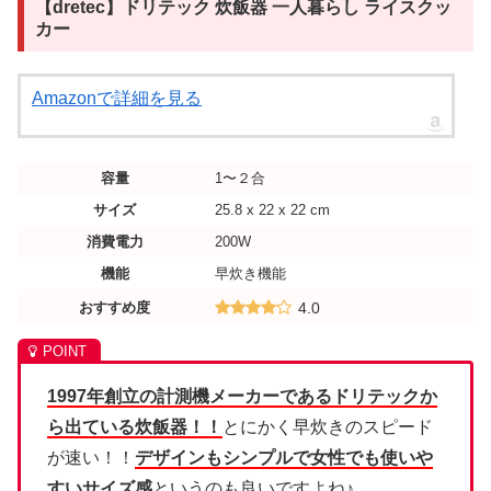
【dretec】ドリテック 炊飯器 一人暮らし ライスクッ
カー
Amazonで詳細を見る
容量
1〜２合
サイズ
25.8 x 22 x 22 cm
消費電力
200W
機能
早炊き機能
おすすめ度
4.0
1997年創立の計測機メーカーであるドリテックか
ら出ている炊飯器！！
とにかく早炊きのスピード
が速い！！
デザインもシンプルで女性でも使いや
すいサイズ感
というのも良いですよね♪