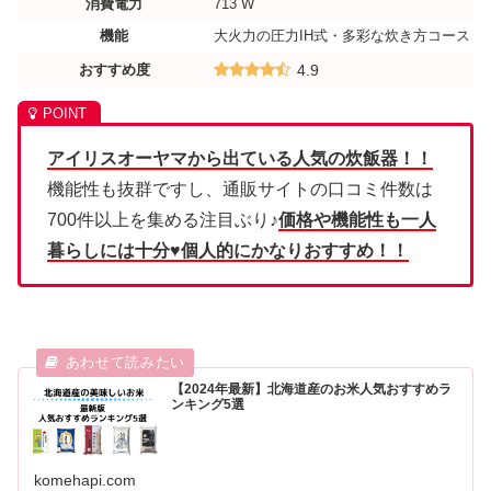
消費電力
713 W
機能
大火力の圧力IH式・多彩な炊き方コース
おすすめ度
4.9
アイリスオーヤマから出ている人気の炊飯器！！
機能性も抜群ですし、通販サイトの口コミ件数は
700件以上を集める注目ぶり♪
価格や機能性も一人
暮らしには十分♥個人的にかなりおすすめ！！
【2024年最新】北海道産のお米人気おすすめラ
ンキング5選
komehapi.com