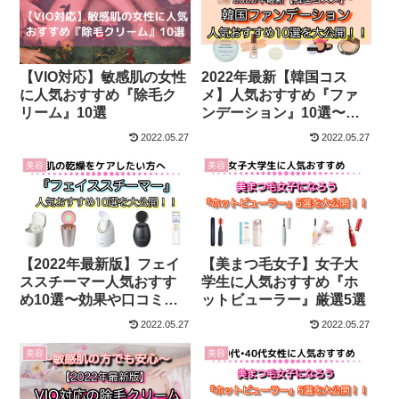
【VIO対応】敏感肌の女性
2022年最新【韓国コス
に人気おすすめ『除毛ク
メ】人気おすすめ『ファ
リーム』10選
ンデーション』10選〜使
って効果を実感〜
2022.05.27
2022.05.27
美容
美容
【2022年最新版】フェイ
【美まつ毛女子】女子大
ススチーマー人気おすす
学生に人気おすすめ『ホ
め10選〜効果や口コミ・
ットビューラー』厳選5選
レビュー評価も比較〜
2022.05.27
2022.05.27
美容
美容