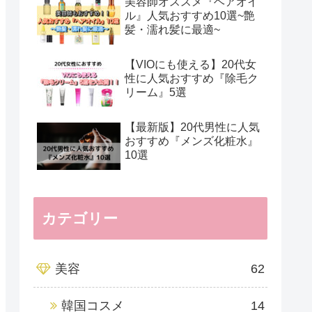
美容師オススメ『ヘアオイ
ル』人気おすすめ10選~艶
髪・濡れ髪に最適~
【VIOにも使える】20代女
性に人気おすすめ『除毛ク
リーム』5選
【最新版】20代男性に人気
おすすめ『メンズ化粧水』
10選
カテゴリー
美容
62
韓国コスメ
14