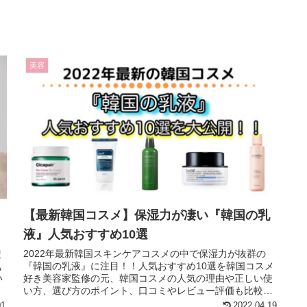
美容
【最新韓国コスメ】保湿力が凄い『韓国の乳
液』人気おすすめ10選
使
2022年最新韓国スキンケアコスメの中で保湿力が抜群の
気
『韓国の乳液』に注目！！人気おすすめ10選を韓国コスメ
い
好き美容家監修の元、韓国コスメの人気の理由や正しい使
い方、選び方のポイント、口コミやレビュー評価も比較し
紹介しています！！
01
2022.04.19