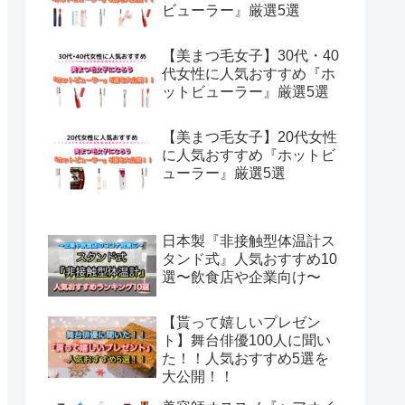
ビューラー』厳選5選
【美まつ毛女子】30代・40
代女性に人気おすすめ『ホ
ットビューラー』厳選5選
【美まつ毛女子】20代女性
に人気おすすめ『ホットビ
ューラー』厳選5選
日本製『非接触型体温計ス
タンド式』人気おすすめ10
選〜飲食店や企業向け〜
【貰って嬉しいプレゼン
ト】舞台俳優100人に聞い
た！！人気おすすめ5選を
大公開！！