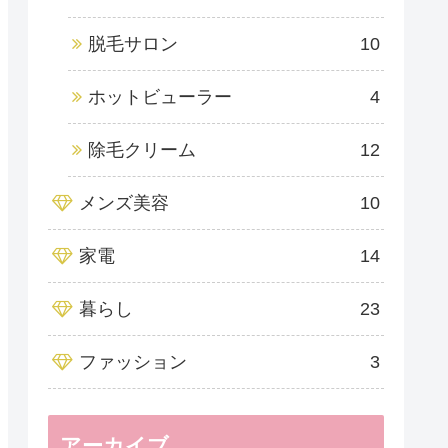
脱毛サロン
10
ホットビューラー
4
除毛クリーム
12
メンズ美容
10
家電
14
暮らし
23
ファッション
3
アーカイブ