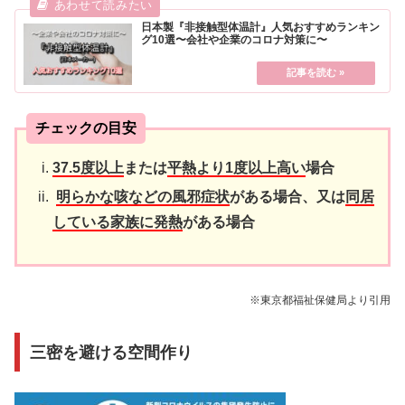
日本製『非接触型体温計』人気おすすめランキン
グ10選〜会社や企業のコロナ対策に〜
チェックの目安
37.5度以上
または
平熱より1度以上高い
場合
明らかな咳などの風邪症状
がある場合、又は
同居
している家族に発熱
がある場合
※東京都福祉保健局より引用
三密を避ける空間作り