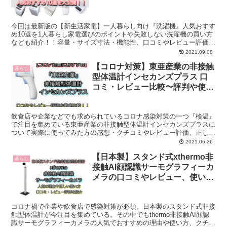
今回は最新版の【新生活家電】一人暮らし向け『洗濯機』人気おすす
め10選を1人暮らし家電選びのポイントや失敗しない洗濯機の買い方
なども紹介！！容量・サイズ寸法・機能性、口コミやレビュー評価の
比較なども掲載しています♪
2021.09.08
【コロナ対策】東亜産業の非接触
暮らし
型体温計インセカンズプラス 口
コミ・レビュー比較〜評判や使い
方は？〜
飲食店や企業などでも求められているコロナ感染対策の一つ『検温』
で注目を集めている東亜産業の非接触型体温計インセカンズプラスに
ついて実際に使ってみた方の感想・クチコミやレビュー評価、正しい
使い方なども含めて紹介しています！！
2021.06.26
【日本製】スタンド式xthermo非
暮らし
接触AI顔認識サーモグラフィーカ
メラの口コミやレビュー、使い方
などを紹介
コロナ禍で企業や飲食店で感染対策が必須。日本製のスタンド式非接
触型体温計が今注目を集めている。その中でもthermo非接触AI顔認
識サーモグラフィーカメラの人気でおすすめの理由や使い方、クチコ