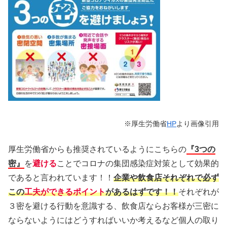
※厚生労働省
HP
より画像引用
厚生労働省からも推奨されているようにこちらの
『3つの
密』
を
避ける
ことでコロナの集団感染症対策として効果的
であると言われています！！
企業や飲食店それぞれで必ず
この
工夫ができるポイント
があるはずです！！
それぞれが
３密を避ける行動を意識する、飲食店ならお客様が三密に
ならないようにはどうすればいいか考えるなど個人の取り