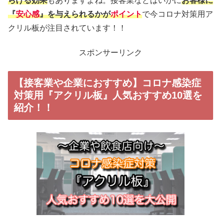
らげる効果
もありますよね。接客業などはいかに
お客様に
『
安心感
』を与えられるかが
ポイント
で今コロナ対策用ア
クリル板が注目されています！！
スポンサーリンク
【接客業や企業におすすめ】コロナ感染症
対策用『アクリル板』人気おすすめ10選を
紹介！！