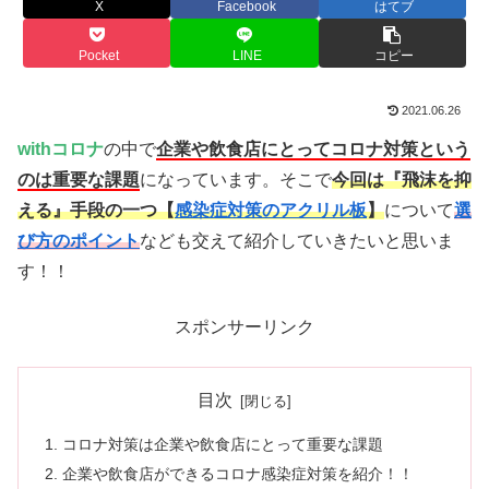
X
Facebook
はてブ
Pocket
LINE
コピー
2021.06.26
withコロナ
の中で
企業や飲食店にとってコロナ対策という
のは重要な課題
になっています。そこで
今回は『飛沫を抑
える』手段の一つ【
感染症対策のアクリル板
】
について
選
び方のポイント
なども交えて紹介していきたいと思いま
す！！
スポンサーリンク
目次
コロナ対策は企業や飲食店にとって重要な課題
企業や飲食店ができるコロナ感染症対策を紹介！！