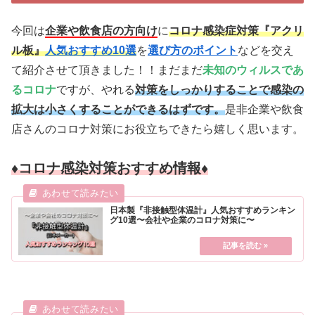
今回は
企業や飲食店の方向け
に
コロナ感染症対策『アクリ
ル板』
人気おすすめ10選
を
選び方のポイント
などを交え
て紹介させて頂きました！！まだまだ
未知のウィルスであ
るコロナ
ですが、やれる
対策をしっかりすることで感染の
拡大は小さくすることができるはずです。
是非企業や飲食
店さんのコロナ対策にお役立ちできたら嬉しく思います。
♦コロナ感染対策おすすめ情報♦
日本製『非接触型体温計』人気おすすめランキン
グ10選〜会社や企業のコロナ対策に〜