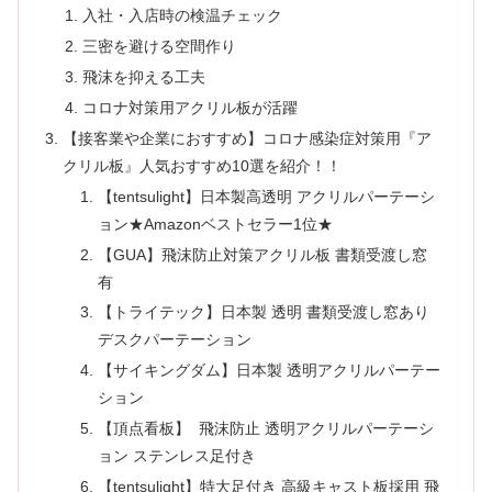
入社・入店時の検温チェック
三密を避ける空間作り
飛沫を抑える工夫
コロナ対策用アクリル板が活躍
【接客業や企業におすすめ】コロナ感染症対策用『ア
クリル板』人気おすすめ10選を紹介！！
【tentsulight】日本製高透明 アクリルパーテーシ
ョン★Amazonベストセラー1位★
【GUA】飛沫防止対策アクリル板 書類受渡し窓
有
【トライテック】日本製 透明 書類受渡し窓あり
デスクパーテーション
【サイキングダム】日本製 透明アクリルパーテー
ション
【頂点看板】 飛沫防止 透明アクリルパーテーシ
ョン ステンレス足付き
【tentsulight】特大足付き 高級キャスト板採用 飛