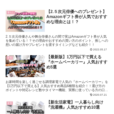
【2.５次元俳優へのプレゼント】
暮らし
Amazonギフト券が人気でおすす
めな理由とは！？
2.５次元俳優さんや舞台俳優さんの間で実はAmazonギフト券が人気
を集めている！？その理由やおすすめの買い方のポイント、推しへの
想いの届け方やプレゼントを渡すタイミングなども紹介！！
2022.05.17
【最新版】1万円以下で買える
家電
『ホームベーカリー』人気おすす
め5選
お家時間を楽しく過ごせる調理家電で人気の『ホームベーカリー』を
【1万円以下で買える】人気おすすめ商品6種類を紹介！！選び方の
ポイントや対応レシピ数やタイマー機能、実際に使っている方の口コ
ミやレビューも参考にランキングを掲載しています♫
2020.07.21
【新生活家電】一人暮らし向け
家電
『洗濯機』人気おすすめ10選