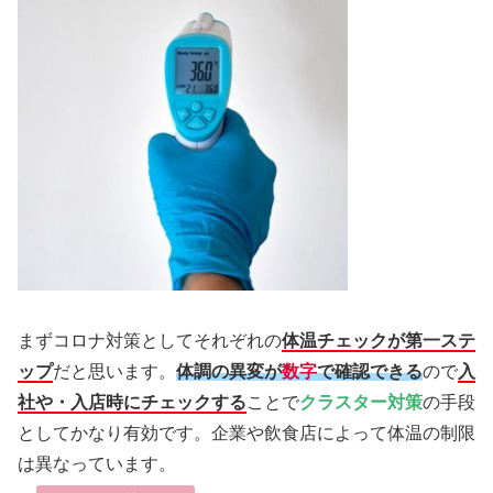
まずコロナ対策としてそれぞれの
体温チェックが第一ステ
ップ
だと思います。
体調の異変が
数字
で確認できる
ので
入
社や・入店時にチェックする
ことで
クラスター対策
の手段
としてかなり有効です。企業や飲食店によって体温の制限
は異なっています。