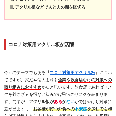
アクリル板などで人と人の間を区切る
コロナ対策用アクリル板が活躍
今回のテーマでもある
『
コロナ対策用アクリル板
』
につい
てですが、家庭や個人よりも
企業や飲食店むけの対策への
取り組みにおすすめ
かなと思います。飲食店であればマス
クを外さざるを得ない状況では飛沫のリスクが高まりま
す。ですが、
アクリル板が
ある
か
ない
か
ではやはり対策に
差が出ますし、
お客様が持つ外食への
不安感
を少しでも和